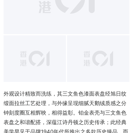
外观设计精致而洗练，其三文鱼色漆面表盘经旭日纹
缎面拉丝工艺处理，与外缘呈现细腻天鹅绒质感之分
钟刻度圈互相辉映，相得益彰。铂金表壳与三文鱼色
表盘之和谐配搭，深蕴江诗丹顿之历史传承；此经典
美学早见于品牌1940年代所推出之多款历史臻品，而