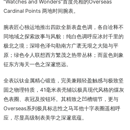
“Watches and Wonders”首度亮相的Overseas 
Cardinal Points 两地时间腕表。
腕表匠心独运地推出四款全新表盘色调，各自诠释不
同地域之探索故事与风貌：纯白色调呼应冰封千里的
极北之境；深啡色泽勾勒南方广袤无垠之大陆与平
原；绿色令人联想西方繁茂之热带丛林；而蓝色则象
征东方海天一色之深邃悠远。
全表以钛金属精心锻造，完美兼顾轻盈触感与极致坚
固之物理特质，41毫米表壳辅以极具现代风格的煤灰
色表圈、表冠及按钮环。其精致之凹槽细节，更与
Overseas系列极具标志性之马耳他十字表圈遥相呼
应，尽显高级制表美学之深邃底蕴。