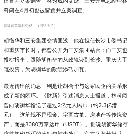
留置并立案调查。林秀成的女婿、三安光电总经理林
科闯在4月初也被留置并立案调查。
福建前首富林秀成。（网络图片）
胡衡华和三安集团交情匪浅，他在担任长沙市委书记
和重庆市长时，都曾公开为三安集团站台；而三安也
投桃报李，跟随胡衡华的从政轨迹到长沙、重庆大手
笔投资，为胡衡华的政绩添砖加瓦。
最近传出的消息，则是让胡衡华与这家民企的关系形
成了新的闭环。《财新》引述消息人士报道，林科闯
曾向胡衡华输送了超过2亿元人民币（约2.3亿港
元）。这笔钱不是现金、字画古董、房地产等传统资
产，而是3080万泰达币（USDT）。据说胡衡华储存
这些加密货币的冷钱包被查处后，官方又顺藤摸瓜，