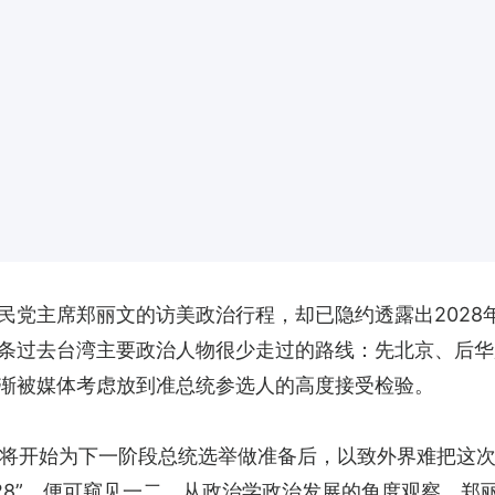
民党主席郑丽文的访美政治行程，却已隐约透露出2028
条过去台湾主要政治人物很少走过的路线：先北京、后华
渐被媒体考虑放到准总统参选人的高度接受检验。
将开始为下一阶段总统选举做准备后，以致外界难把这
028”，便可窥见一二。从政治学政治发展的角度观察，