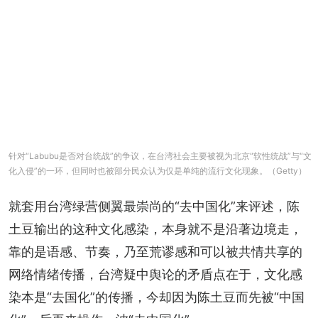
针对“Labubu是否对台统战”的争议，在台湾社会主要被视为北京“软性统战”与“文
化入侵”的一环，但同时也被部分民众认为仅是单纯的流行文化现象。（Getty）
就套用台湾绿营侧翼最崇尚的“去中国化”来评述，陈
土豆输出的这种文化感染，本身就不是沿著边境走，
靠的是语感、节奏，乃至荒谬感和可以被共情共享的
网络情绪传播，台湾疑中舆论的矛盾点在于，文化感
染本是“去国化”的传播，今却因为陈土豆而先被“中国