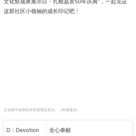
文化祭成果展示日・扎根荔景50年庆典”，一起见证
这群社区小领袖的成长印记吧﹗
文化祭中老师也有所得著及启示。（作者提供）
D：Devotion
全心奉献