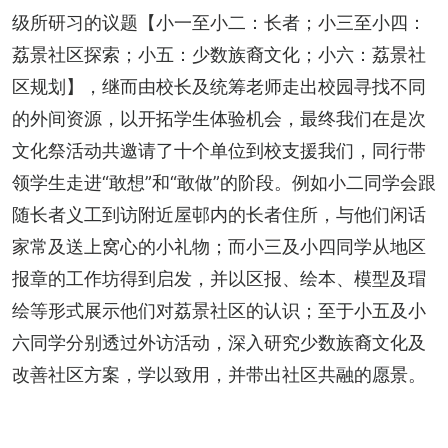
级所研习的议题【小一至小二：长者；小三至小四：
荔景社区探索；小五：少数族裔文化；小六：荔景社
区规划】，继而由校长及统筹老师走出校园寻找不同
的外间资源，以开拓学生体验机会，最终我们在是次
文化祭活动共邀请了十个单位到校支援我们，同行带
领学生走进“敢想”和“敢做”的阶段。例如小二同学会跟
随长者义工到访附近屋邨内的长者住所，与他们闲话
家常及送上窝心的小礼物；而小三及小四同学从地区
报章的工作坊得到启发，并以区报、绘本、模型及瑁
绘等形式展示他们对荔景社区的认识；至于小五及小
六同学分别透过外访活动，深入研究少数族裔文化及
改善社区方案，学以致用，并带出社区共融的愿景。