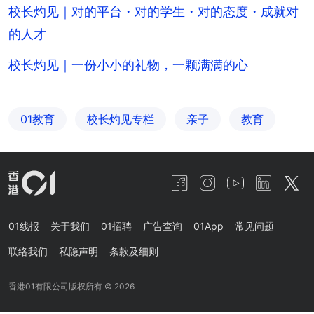
校长灼见｜对的平台・对的学生・对的态度・成就对
的人才
校长灼见｜一份小小的礼物，一颗满满的心
01教育
校长灼见专栏
亲子
教育
01线报
关于我们
01招聘
广告查询
01App
常见问题
联络我们
私隐声明
条款及细则
香港01有限公司版权所有 ©
2026