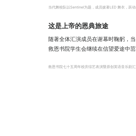
当代舞校队以Sentinel为题，成员披著LED 舞衣
这是上帝的恩典旅途
随著全体汇演成员在谢幕时鞠躬，当晚汇演
救恩书院学生会继续在信望爱途中茁
救恩书院七十五周年校庆综艺表演暨原创英语音乐剧汇