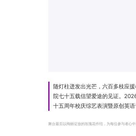
随灯柱迸发出光芒，六百多枝应援
院七十五载信望爱途的见证。20
十五周年校庆综艺表演暨原创英语
舞台最后以绚丽绽放的玫瑰花作结，为每位参与者心中