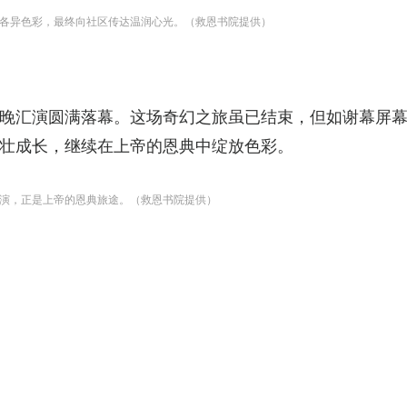
，跃动各异色彩，最终向社区传达温润心光。（救恩书院提供）
圆满落幕。这场奇幻之旅虽已结束，但如谢幕屏幕所显示：A Jo
壮成长，继续在上帝的恩典中绽放色彩。
演，正是上帝的恩典旅途。（救恩书院提供）