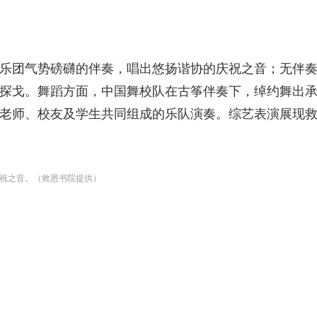
乐团气势磅礴的伴奏，唱出悠扬谐协的庆祝之音；无伴
戈。舞蹈方面，中国舞校队在古筝伴奏下，绰约舞出承传不
老师、校友及学生共同组成的乐队演奏。综艺表演展现
祝之音。（救恩书院提供）