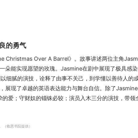
良的勇气
ristmas Over A Barrel》。故事讲述两位主角Jas
一朵能实现愿望的玫瑰。Jasmine在剧中展现了极具感
ca则以细腻的演技，诠释了由事不关己，到学懂以善待人
展现了卓越的英语表达能力与舞台自信。除了Jasmine与
妹真挚的爱；守财奴的锱铢必较；演员入木三分的演技，带领全场观
趣。（救恩书院提供）