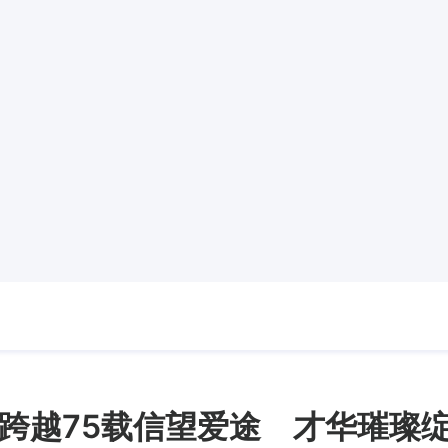
跨越75载信望爱途 才华璀璨