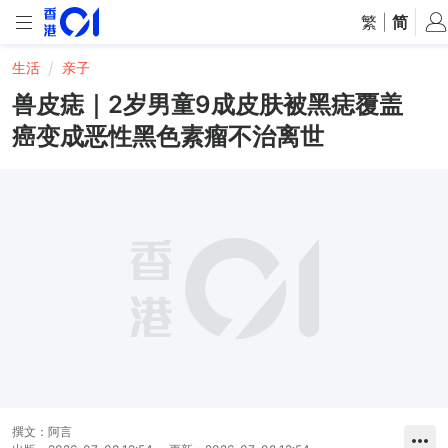
繁
|
简
生活
亲子
兽皮痣｜2岁男童9成皮肤被黑痣覆盖
癌变成恶性黑色素瘤不治离世
撰文：
阿言