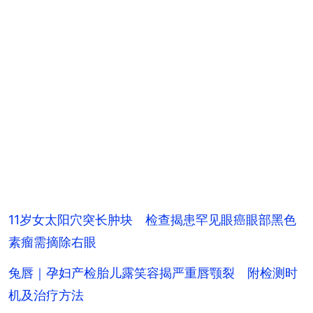
11岁女太阳穴突长肿块 检查揭患罕见眼癌眼部黑色
素瘤需摘除右眼
兔唇｜孕妇产检胎儿露笑容揭严重唇颚裂 附检测时
机及治疗方法