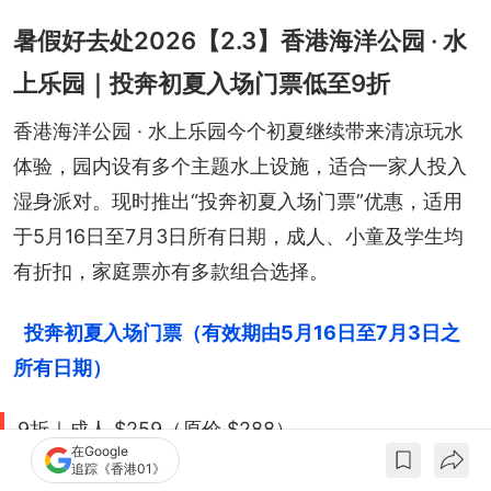
+
1
暑假好去处2026【2.3】香港海洋公园 · 水
上乐园｜投奔初夏入场门票低至9折
香港海洋公园 · 水上乐园今个初夏继续带来清凉玩水
体验，园内设有多个主题水上设施，适合一家人投入
湿身派对。现时推出“投奔初夏入场门票”优惠，适用
于5月16日至7月3日所有日期，成人、小童及学生均
有折扣，家庭票亦有多款组合选择。
投奔初夏入场门票（有效期由5月16日至7月3日之
所有日期）
9折｜成人 $259（原价 $288）
在Google
95折｜小童* $137（原价 $144）
追踪《香港01》