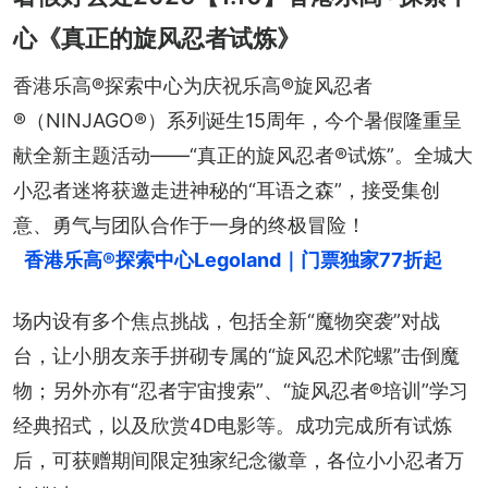
心《真正的旋风忍者试炼》
香港乐高®探索中心为庆祝乐高®旋风忍者
®（NINJAGO®）系列诞生15周年，今个暑假隆重呈
献全新主题活动——“真正的旋风忍者®试炼”。全城大
小忍者迷将获邀走进神秘的“耳语之森”，接受集创
意、勇气与团队合作于一身的终极冒险！
香港乐高®探索中心Legoland｜门票独家77折起
场内设有多个焦点挑战，包括全新“魔物突袭”对战
台，让小朋友亲手拼砌专属的“旋风忍术陀螺”击倒魔
物；另外亦有“忍者宇宙搜索”、“旋风忍者®培训”学习
经典招式，以及欣赏4D电影等。成功完成所有试炼
后，可获赠期间限定独家纪念徽章，各位小小忍者万