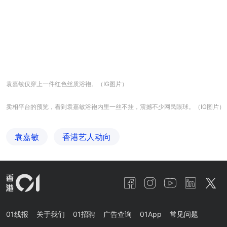
袁嘉敏仅穿上一件红色丝质浴袍。（IG图片）
卖相平台的预览，看到袁嘉敏浴袍内里一丝不挂，震撼不少网民眼球。（IG图片）
袁嘉敏
香港艺人动向
01线报
关于我们
01招聘
广告查询
01App
常见问题