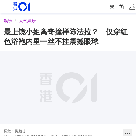
繁
|
简
娱乐
人气娱乐
最上镜小姐离奇撞样陈法拉？ 仅穿红
色浴袍内里一丝不挂震撼眼球
撰文：
吴顺芯