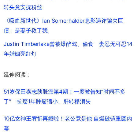
转头竟安抚粉丝
《吸血新世代》Ian Somerhalder息影遇诈骗欠巨
债：是妻子救了我
Justin Timberlake曾被爆醉驾、偷食 妻忍无可忍14
年婚姻亮红灯
延伸阅读：
51岁保田泰志胰脏癌第4期！一度被告知“时间不多
了”　抗癌1年肿瘤缩小、肝转移消失
10亿女神王宥忻再婚啦！老公竟是他 自爆破镜重圆内
幕