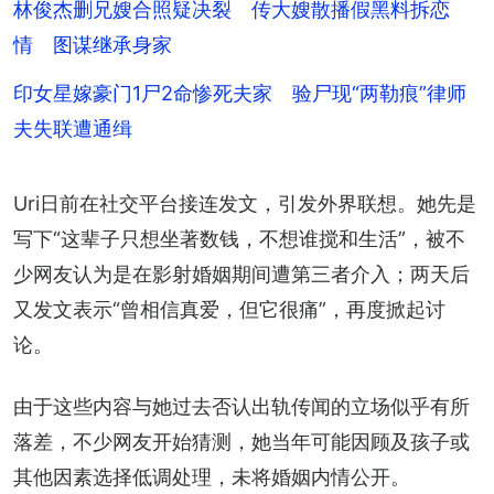
林俊杰删兄嫂合照疑决裂 传大嫂散播假黑料拆恋
情 图谋继承身家
印女星嫁豪门1尸2命惨死夫家 验尸现“两勒痕”律师
夫失联遭通缉
Uri日前在社交平台接连发文，引发外界联想。她先是
写下“这辈子只想坐著数钱，不想谁搅和生活”，被不
少网友认为是在影射婚姻期间遭第三者介入；两天后
又发文表示“曾相信真爱，但它很痛”，再度掀起讨
论。
由于这些内容与她过去否认出轨传闻的立场似乎有所
落差，不少网友开始猜测，她当年可能因顾及孩子或
其他因素选择低调处理，未将婚姻内情公开。