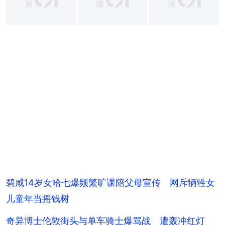
+
8
碧咸14岁女哈七爆频繁旷课陪父母宣传 网斥牺牲女
儿童年当摇钱树
奇异博士伦敦街头与单车骑士爆骂战 遭轰冲红灯