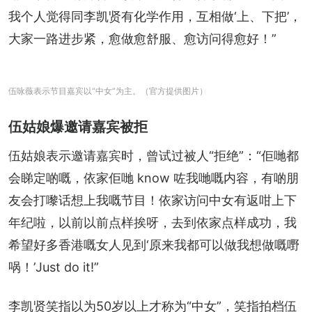
我个人觉得同李凯贤有化学作用，互相做‘上、下把’，
大家一路进步紧，愈做愈舒服、愈访问得愈好！”
伍咏薇表示节目嘉宾以“中女”为主。（官方提供图片）
伍姑娘爆邀请嘉宾被拒
伍姑娘表示邀请嘉宾时，曾试过被人“拒绝”：“佢哋都
会睇定啲嘅，依家佢哋 know 咗我哋嘅内容，有啲朋
友会打嚟话想上我嘅节目！依家访问中女有返咁上下
年纪啦，以前以前点样挨呀，去到依家点样成功，我
希望好多香港嘅女人见到‘原来我都可以做我想做嘅嘢
㖞！’Just do it!”
李凯贤笑指以为50岁以上才称为“中女”，笑指拍档伍