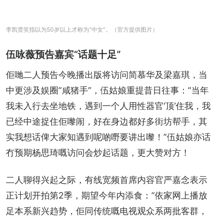
李凯贤笑指以为50岁以上才称为“中女”。（官方提供图片）
伍咏薇预告嘉宾“话题十足”
佢哋二人预告今晚播出版将访问简慕华及梁嘉琪，当
中更涉及娱圈“咸猪手”，伍姑娘重提昔日往事：“当年
我未入行去坐地铁，遇到一个人用性器官‘顶’住我，我
已经中途捉住佢嚟闹，好在身边都好多街坊帮手，其
实我想话俾大家知遇到呢啲嘢要讲出嚟！”伍姑娘亦话
冇预期杨思琦嘅访问会炒起话题，更大赞对方！
二人聊得兴起之际，有线宽频首席内容官严嘉念表示
正计划开拍第2季，期望今年内添食：“依家网上播放
足本系新兴趋势，佢同传统嘅电视观众系两批客群，