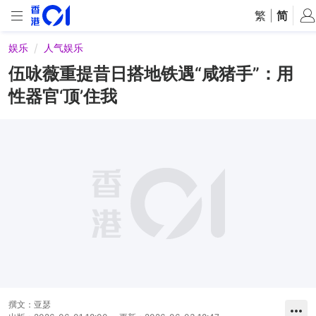
繁
|
简
娱乐
人气娱乐
伍咏薇重提昔日搭地铁遇“咸猪手”：用
性器官‘顶’住我
撰文：
亚瑟