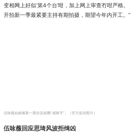
变相网上好似‘第4个台’咁，加上网上审查冇咁严格。
开拍新一季最紧要主持有期拍摄，期望今年内开工。”
伍咏薇姑娘爆新一期涉及娱圈“咸猪手”。（官方提供图片）
伍咏薇回应思琦风波拒缉凶