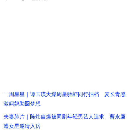
一周星星｜谭玉瑛大爆周星驰虾同行拍档 麦长青感
激妈妈助圆梦想
夫妻肺片｜陈炜自爆被同剧年轻男艺人追求 曹永廉
遭女星邀请入房