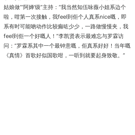
姑娘做“‘阿婵’级”主持：“我当然知伍咏薇小姐系边个
啦，咁第一次接触，我feel到佢个人真系nice嘅，即
系有时可能啲动作比较癫咗少少，一路做慢慢夹，我
feel到佢一个好嘅人！”李凯贤表示最难忘与罗霖访
问：“罗霖系其中一个最钟意嘅，佢真系好好！当年嘅
《真情》首歌好似国歌咁，一听到就要起身致敬。”