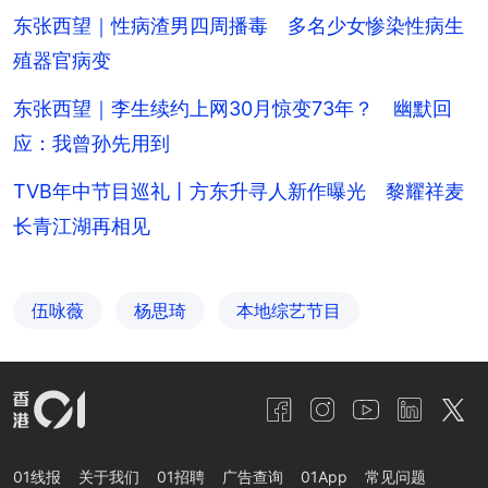
东张西望｜性病渣男四周播毒 多名少女惨染性病生
殖器官病变
东张西望｜李生续约上网30月惊变73年？ 幽默回
应：我曾孙先用到
TVB年中节目巡礼丨方东升寻人新作曝光 黎耀祥麦
长青江湖再相见
伍咏薇
杨思琦
本地综艺节目
01线报
关于我们
01招聘
广告查询
01App
常见问题