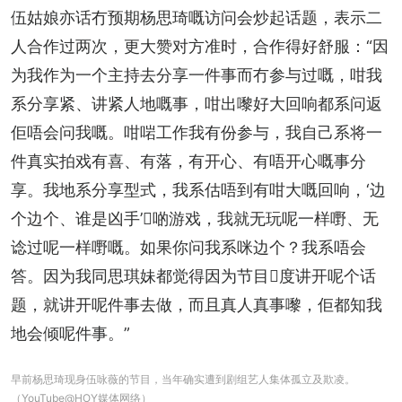
伍姑娘亦话冇预期杨思琦嘅访问会炒起话题，表示二
人合作过两次，更大赞对方准时，合作得好舒服：“因
为我作为一个主持去分享一件事而冇参与过嘅，咁我
系分享紧、讲紧人地嘅事，咁出嚟好大回响都系问返
佢唔会问我嘅。咁啱工作我有份参与，我自己系将一
件真实拍戏有喜、有落，有开心、有唔开心嘅事分
享。我地系分享型式，我系估唔到有咁大嘅回响，‘边
个边个、谁是凶手’𠮶啲游戏，我就无玩呢一样嘢、无
谂过呢一样嘢嘅。如果你问我系咪边个？我系唔会
答。因为我同思琪妹都觉得因为节目𠮶度讲开呢个话
题，就讲开呢件事去做，而且真人真事嚟，佢都知我
地会倾呢件事。”
早前杨思琦现身伍咏薇的节目，当年确实遭到剧组艺人集体孤立及欺凌。
（YouTube@HOY媒体网络）