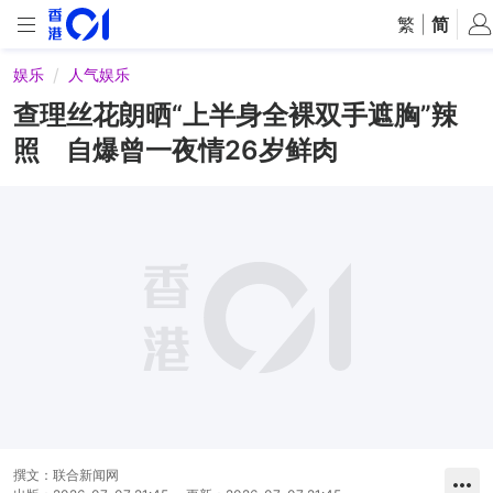
繁
|
简
娱乐
人气娱乐
查理丝花朗晒“上半身全裸双手遮胸”辣
照 自爆曾一夜情26岁鲜肉
撰文：
联合新闻网