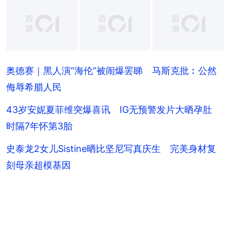
+
8
奥德赛｜黑人演“海伦”被闹爆罢睇 马斯克批︰公然
侮辱希腊人民
43岁安妮夏菲维突爆喜讯 IG无预警发片大晒孕肚
时隔7年怀第3胎
史泰龙2女儿Sistine晒比坚尼写真庆生 完美身材复
刻母亲超模基因