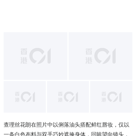
+
10
查理丝花朗在照片中以俐落油头搭配鲜红唇妆，仅以
一条白色布料与双手巧妙遮掩身体，回眸望向镜头，