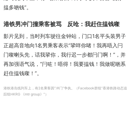
揾多啲钱”。
港铁男冲门撞乘客被骂 反呛：我赶住揾钱㗎
影片见到，当时列车驶往金钟站，门口1名平头装男子
正超高音地向1名男乘客表示“㧬咩你啫！我再唔入闩
门㗎喇头先，话我㧬你，我行迟一步都闩门啊！”，并
再加强语气说，“闩咗！唔得！我要揾钱！我做呢啲系
赶住揾钱㗎！”。
港铁港岛线列车上，有2名乘客因“冲门”争执。（Facebook群组“香港铁路动态追
踪组HKRG 《mtr group》”）