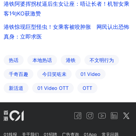
港铁阿婆挥拐杖逼后生女让座：唔让长者！机智女乘
客1句KO获激赞
港铁惊现巨型怪虫！女乘客被咬肿胀 网民认出恐怖
真身：立即求医
热话
本地热话
港铁
不文明行为
千奇百趣
今日笑咗未
01 Video
新活道
01‌ ‌Video‌ ‌OTT
OTT
01线报
关于我们
01招聘
广告查询
01App
常见问题