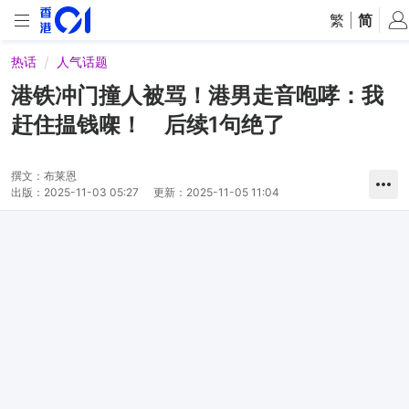
繁
|
简
热话
人气话题
港铁冲门撞人被骂！港男走音咆哮：我
赶住揾钱㗎！ 后续1句绝了
撰文：
布莱恩
出版：
2025-11-03 05:27
更新：
2025-11-05 11:04