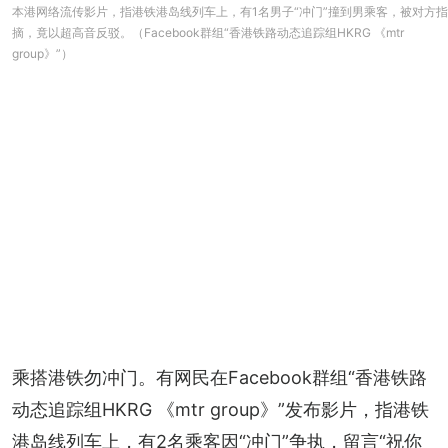
本港网络流传影片，指港铁港岛线列车上，有1名男子“冲门”撞到男乘客，被对方指
摘，竟以超高音反驳。（Facebook群组“香港铁路动态追踪组HKRG 《mtr
group》”）
乘搭港铁勿冲门。有网民在Facebook群组“香港铁路
动态追踪组HKRG 《mtr group》”发布影片，指港铁
港岛线列车上，有2名乘客因“冲门”争执，留言“祝你