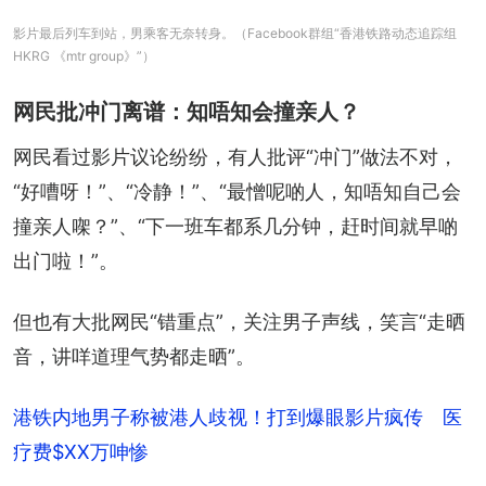
影片最后列车到站，男乘客无奈转身。（Facebook群组“香港铁路动态追踪组
HKRG 《mtr group》”）
网民批冲门离谱：知唔知会撞亲人？
网民看过影片议论纷纷，有人批评“冲门”做法不对，
“好嘈呀！”、“冷静！”、“最憎呢啲人，知唔知自己会
撞亲人㗎？”、“下一班车都系几分钟，赶时间就早啲
出门啦！”。
但也有大批网民“错重点”，关注男子声线，笑言“走晒
音，讲咩道理气势都走晒”。
港铁内地男子称被港人歧视！打到爆眼影片疯传 医
疗费$XX万呻惨