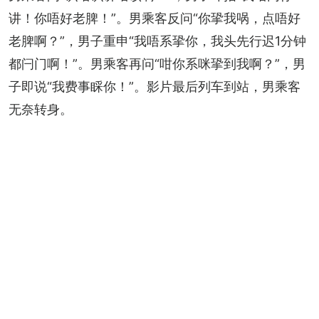
讲！你唔好老脾！”。男乘客反问“你㧬我㖞，点唔好
老脾啊？”，男子重申“我唔系㧬你，我头先行迟1分钟
都闩门啊！”。男乘客再问“咁你系咪㧬到我啊？”，男
子即说“我费事睬你！”。影片最后列车到站，男乘客
无奈转身。