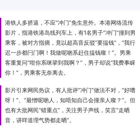
港铁人多挤逼，不应“冲门”免生意外。本港网络流传
影片，指港铁港岛线列车上，有1名男子“冲门”撞到男
乘客，被对方指摘，竟以超高音反驳“要揾钱”，“我行
迟一步都闩门啊！我做呢啲系赶住揾钱㗎！”。男乘
客重复问“咁你系咪㧬到我啊？”，男子却说“我费事睬
你！”，男乘客无奈离去。
影片引来网民热议，有人批评“冲门”做法不对，“好嘈
呀！”、“最憎呢啲人，知唔知自己会撞亲人㗎？”。但
也有大批网民“错重点”，关注男子声线，笑言“走晒
音，讲咩道理气势都走晒”。