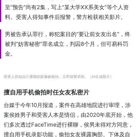
至“预告”尚有2集，写上“某大学XX系美女”等个人资
料。受害人得知事件后报警，警方检获相关影片。
男被告承认罪行，称犯案目的“要让前女友出名”，终
被判“妨害秘密”罪名成立，判囚8个月，但可易科罚
金。
受害人得知自己裸聊的影像被偷拍，立即报警求助。（AI生成图片）
擅自用手机偷拍时任女友私密片
台媒于今年10月报道，案件在高雄地院进行审理，涉
案侯姓男子和受害人本是情侣，由2020年底开始，他
们多次透过FaceTime进行裸聊，侯男未得对方同意，
擅自用手机录影功能，偷拍女友裸露胸部、下体及自