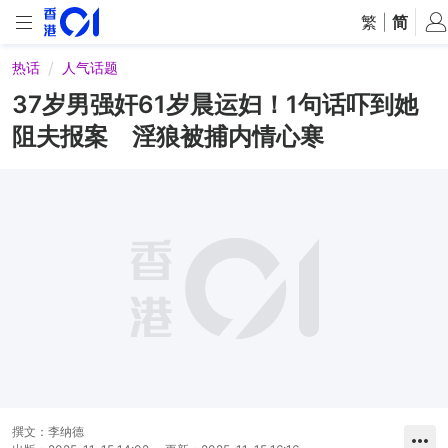
繁
|
简
热话
人气话题
37岁男强奸61岁晨运妇！1句话吓到她
阻夫报案 淫狼被捕内情心寒
撰文：
李纳德