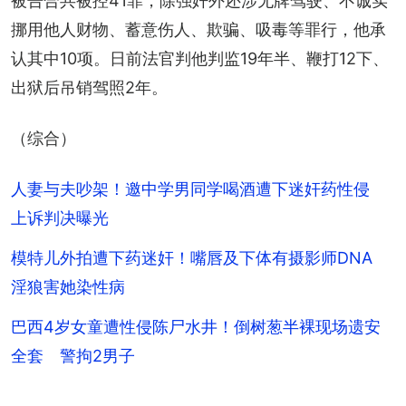
被告合共被控41罪，除强奸外还涉无牌驾驶、不诚实
挪用他人财物、蓄意伤人、欺骗、吸毒等罪行，他承
认其中10项。日前法官判他判监19年半、鞭打12下、
出狱后吊销驾照2年。
（综合）
人妻与夫吵架！邀中学男同学喝酒遭下迷奸药性侵
上诉判决曝光
模特儿外拍遭下药迷奸！嘴唇及下体有摄影师DNA
淫狼害她染性病
巴西4岁女童遭性侵陈尸水井！倒树葱半裸现场遗安
全套 警拘2男子