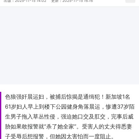
出版：
2025-11-15 14:02
更新：
2025-11-15 16:16
色狼强奸晨运妇，被捕后惊揭是通缉犯！新加坡1名
61岁妇人早上到楼下公园健身角落晨运，惨遭37岁陌
生男子拖入草丛性侵，强迫她口交及肛交，完事后威
胁如果敢报警就“杀了她全家”。受害人的丈夫得悉妻
子受辱后想报警，但她因太害怕而一度阻止。