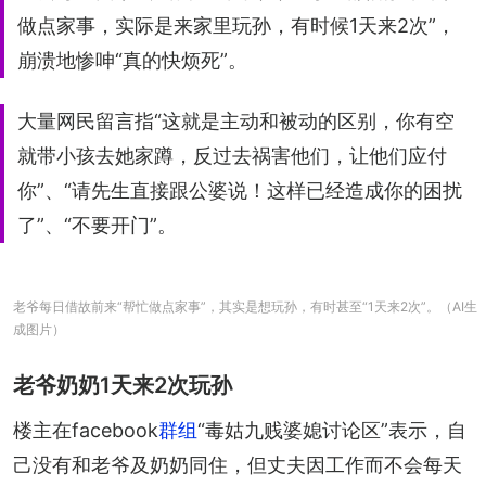
做点家事，实际是来家里玩孙，有时候1天来2次”，
崩溃地惨呻“真的快烦死”。
大量网民留言指“这就是主动和被动的区别，你有空
就带小孩去她家蹲，反过去祸害他们，让他们应付
你”、“请先生直接跟公婆说！这样已经造成你的困扰
了”、“不要开门”。
老爷每日借故前来“帮忙做点家事”，其实是想玩孙，有时甚至“1天来2次”。（AI生
成图片）
老爷奶奶1天来2次玩孙
楼主在facebook
群组
“毒姑九贱婆媳讨论区”表示，自
己没有和老爷及奶奶同住，但丈夫因工作而不会每天