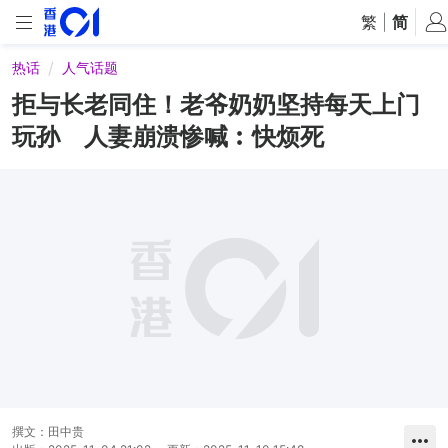
繁
|
简
热话
人气话题
拒与长老同住！老爷奶奶坚持每天上门
玩孙 人妻崩溃惨喊︰快烦死
撰文：
田中贵