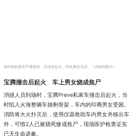
保时捷私家车严重损毁，但没有起火，司机事后失踪。（消拯局图片）
宝腾撞击后起火 车上男女烧成焦尸
消拯人员到场时，宝腾Preve私家车撞击后起火，当
时陷入火海整辆车烧剩骨架，车内的印裔男女受困。
消防将大火扑灭后，使用仪器救助车内男女并移出车
外，可惜2人已被烧死惨成焦尸，现场医护检查证实
已无生命迹象。