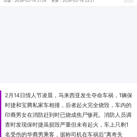
出版：
2026-02-14 21:24
更新：
2026-02-14 23:21
2月14日情人节凌晨，马来西亚发生夺命车祸，1辆保
时捷和宝腾私家车相撞，后者起火完全烧毁，车内的
印裔男女在消防赶到时已烧成焦尸惨死。消防人员调
查时发现保时捷虽损毁严重但未有起火，车上只剩1
名受伤的华裔男乘客，据称司机在车祸后“离奇失