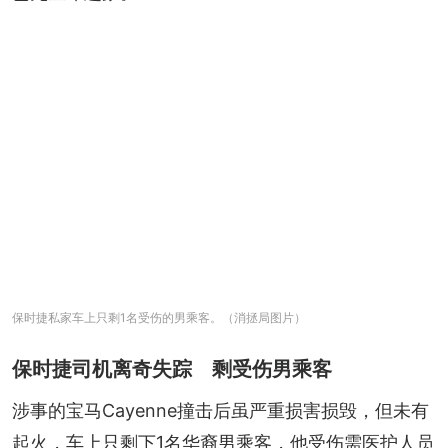
保时捷私家车上只剩1名受伤的男乘客。（消拯局图片）
保时捷司机离奇失踪 剩受伤男乘客
涉事的宝马Cayenne撞击后虽严重损害损毁，但未有
起火，车上只剩下1名华裔男乘客，他受伤需医护人员