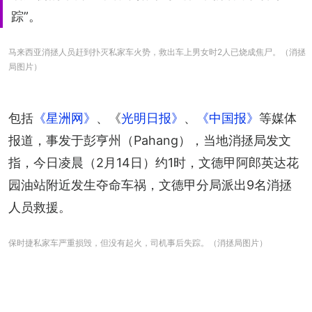
踪”。
马来西亚消拯人员赶到扑灭私家车火势，救出车上男女时2人已烧成焦尸。（消拯
局图片）
包括
《星洲网》
、《
光明日报》
、
《中国报》
等媒体
报道，事发于彭亨州（Pahang），当地消拯局发文
指，今日凌晨（2月14日）约1时，文德甲阿郎英达花
园油站附近发生夺命车祸，文德甲分局派出9名消拯
人员救援。
保时捷私家车严重损毁，但没有起火，司机事后失踪。（消拯局图片）