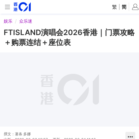
繁
|
简
娱乐
众乐迷
FTISLAND演唱会2026香港｜门票攻略
＋购票连结＋座位表
撰文：
薯条 多娜