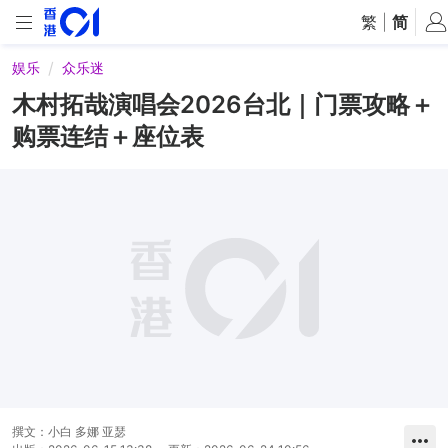
繁
|
简
娱乐
众乐迷
木村拓哉演唱会2026台北｜门票攻略＋
购票连结＋座位表
撰文：
小白 多娜 亚瑟