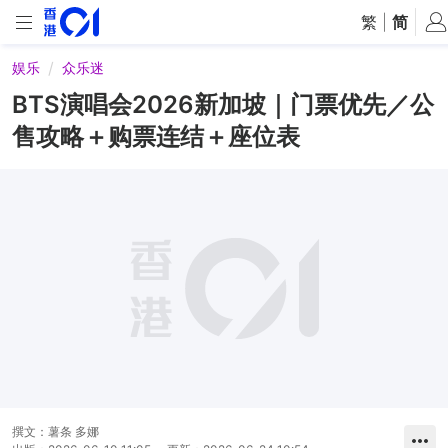
繁
|
简
娱乐
众乐迷
BTS演唱会2026新加坡｜门票优先／公
售攻略＋购票连结＋座位表
撰文：
薯条 多娜