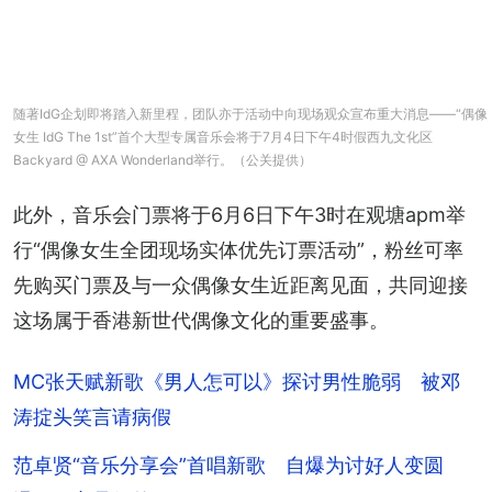
随著IdG企划即将踏入新里程，团队亦于活动中向现场观众宣布重大消息——“偶像
女生 IdG The 1st”首个大型专属音乐会将于7月4日下午4时假西九文化区
Backyard @ AXA Wonderland举行。（公关提供）
此外，音乐会门票将于6月6日下午3时在观塘apm举
行“偶像女生全团现场实体优先订票活动”，粉丝可率
先购买门票及与一众偶像女生近距离见面，共同迎接
这场属于香港新世代偶像文化的重要盛事。
MC张天赋新歌《男人怎可以》探讨男性脆弱 被邓
涛掟头笑言请病假
范卓贤“音乐分享会”首唱新歌 自爆为讨好人变圆