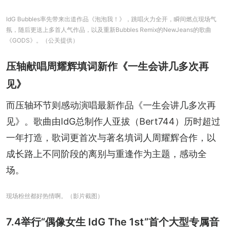
IdG Bubbles率先带来出道作品《泡泡我！》，跳唱火力全开，瞬间燃点现场气
氛，随后更送上多首人气作品，以及重新Bubbles Remix的NewJeans的歌曲
《GODS》。（公关提供）
压轴献唱周耀辉填词新作《一生会讲几多次再
见》
而压轴环节则感动演唱最新作品《一生会讲几多次再
见》。歌曲由IdG总制作人亚拔（Bert744）历时超过
一年打造，歌词更首次与著名填词人周耀辉合作，以
成长路上不同阶段的离别与重逢作为主题，感动全
场。
现场粉丝都好热情啊。（影片截图）
7.4举行“偶像女生 IdG The 1st”首个大型专属音