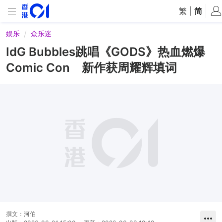
繁
|
简
娱乐
众乐迷
IdG Bubbles跳唱《GODS》热血燃爆
Comic Con 新作获周耀辉填词
撰文：
河伯