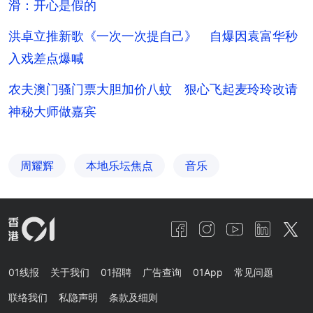
滑：开心是假的
洪卓立推新歌《一次一次提自己》 自爆因袁富华秒
入戏差点爆喊
农夫澳门骚门票大胆加价八蚊 狠心飞起麦玲玲改请
神秘大师做嘉宾
周耀辉
本地乐坛焦点
音乐
01线报
关于我们
01招聘
广告查询
01App
常见问题
联络我们
私隐声明
条款及细则