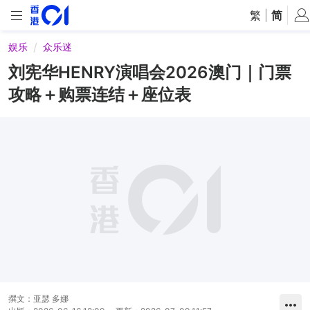
繁
|
简
娱乐
众乐迷
刘宪华HENRY演唱会2026澳门｜门票
攻略＋购票连结＋座位表
撰文：
亚瑟 多娜