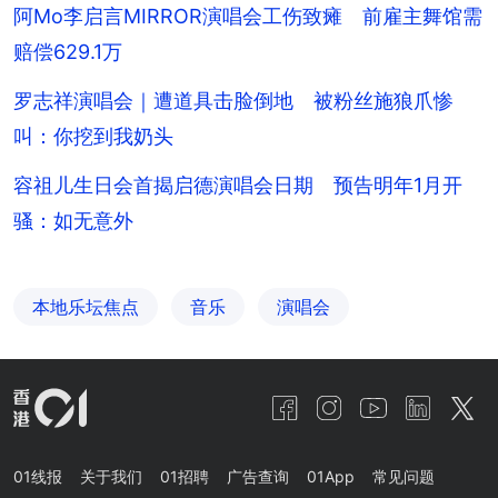
阿Mo李启言MIRROR演唱会工伤致瘫 前雇主舞馆需
赔偿629.1万
罗志祥演唱会｜遭道具击脸倒地 被粉丝施狼爪惨
叫：你挖到我奶头
容祖儿生日会首揭启德演唱会日期 预告明年1月开
骚：如无意外
本地乐坛焦点
音乐
演唱会
01线报
关于我们
01招聘
广告查询
01App
常见问题