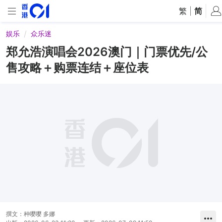
繁
|
简
娱乐
众乐迷
郑允浩演唱会2026澳门｜门票优先/公
售攻略＋购票连结＋座位表
撰文：
种嘤嘤 多娜