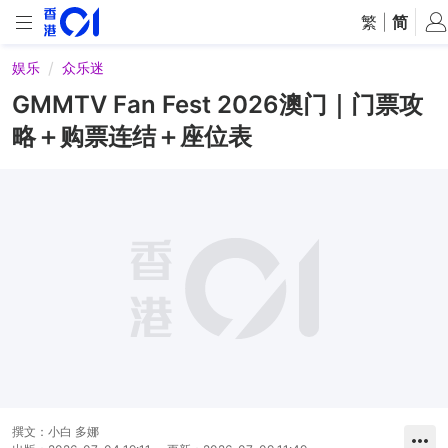
繁
|
简
娱乐
众乐迷
GMMTV Fan Fest 2026澳门｜门票攻
略＋购票连结＋座位表
撰文：
小白 多娜