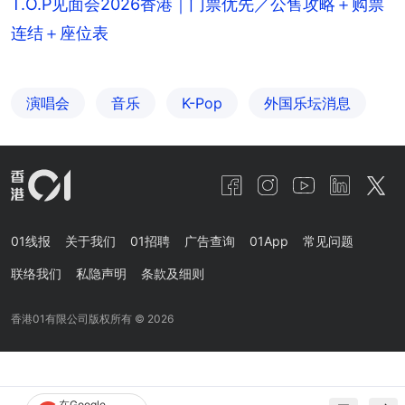
T.O.P见面会2026香港｜门票优先／公售攻略＋购票
连结＋座位表
演唱会
音乐
K-Pop
外国乐坛消息
01线报
关于我们
01招聘
广告查询
01App
常见问题
联络我们
私隐声明
条款及细则
香港01有限公司版权所有 ©
2026
在Google