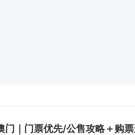
6澳门｜门票优先/公售攻略＋购