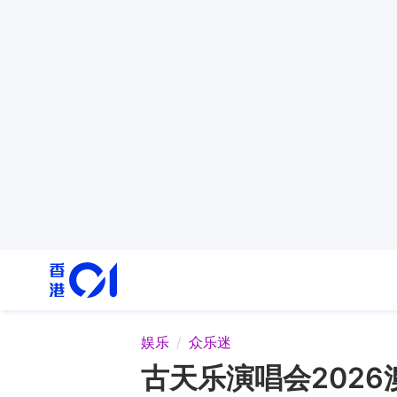
娱乐
众乐迷
古天乐演唱会202