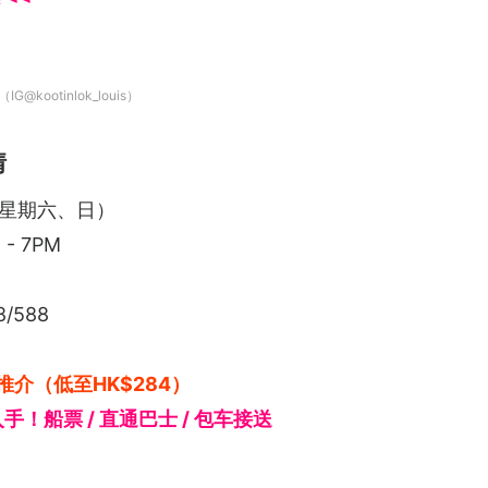
@kootinlok_louis）
情
（星期六、日）
- 7PM
/588
推介（低至HK$284）
入手！船票 / 直通巴士 / 包车接送