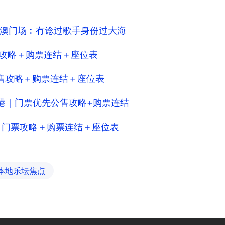
澳门场︰冇谂过歌手身份过大海
门｜门票攻略＋购票连结＋座位表
公售攻略＋购票连结＋座位表
2027香港｜门票优先公售攻略+购票连结
6澳门｜门票攻略＋购票连结＋座位表
本地乐坛焦点