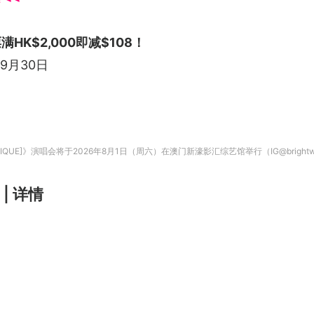
K$2,000即减$108！
年9月30日
 [BE UNIQUE]》演唱会将于2026年8月1日（周六）在澳门新濠影汇综艺馆举行（IG@brightw
 | 详情
）