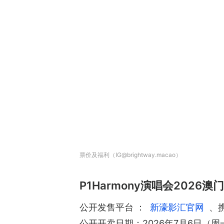
票价及福利（IG@brightway.macao）
P1Harmony演唱会2026澳门
公开发售平台 ：
新濠影汇官网
、携
公开开卖日期：2026年7月6日（周