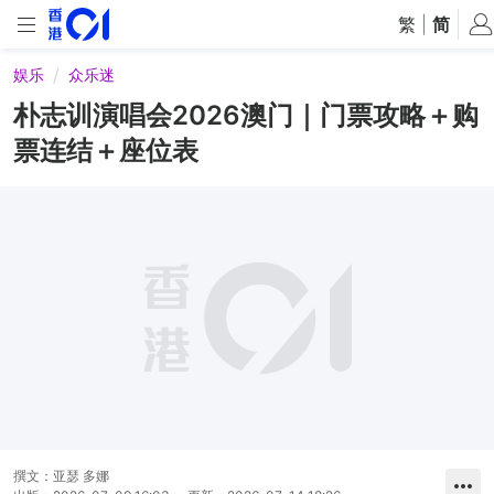
繁
|
简
娱乐
众乐迷
朴志训演唱会2026澳门｜门票攻略＋购
票连结＋座位表
撰文：
亚瑟 多娜