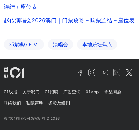
连结＋座位表
赵传演唱会2026澳门｜门票攻略＋购票连结＋座位表
邓紫棋G.E.M.
演唱会
本地乐坛焦点
01线报
关于我们
01招聘
广告查询
01App
常见问题
联络我们
私隐声明
条款及细则
香港01有限公司版权所有 ©
2026