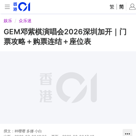
繁
|
简
娱乐
众乐迷
GEM邓紫棋演唱会2026深圳加开｜门
票攻略＋购票连结＋座位表
撰文：
种嘤嘤 多娜 小白