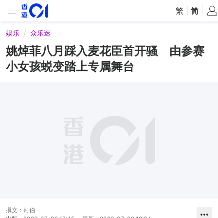
繁
|
简
娱乐
众乐迷
姚焯菲八月踩入麦花臣首开骚 由参赛
小女孩蜕变踏上专属舞台
撰文：
河伯