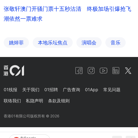
张敬轩澳门开骚门票十五秒沽清 终极加场引爆抢飞
潮依然一票难求
姚焯菲
本地乐坛焦点
演唱会
音乐
01线报
关于我们
01招聘
广告查询
01App
常见问题
联络我们
私隐声明
条款及细则
香港01有限公司版权所有 ©
2026