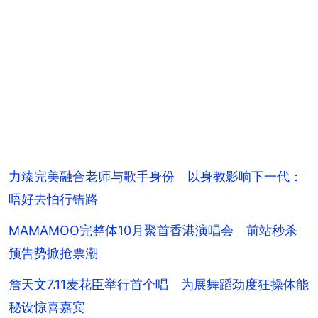
力臻完美融合老师与歌手身份 以身教影响下一代：
唔好去怕行错路
MAMAMOO完整体10月聚首香港演唱会 前站秒杀
预告势掀抢票潮
詹天文7.11麦花臣举行首个唱 为展舞蹈劲度狂操体能
秘设惊喜嘉宾