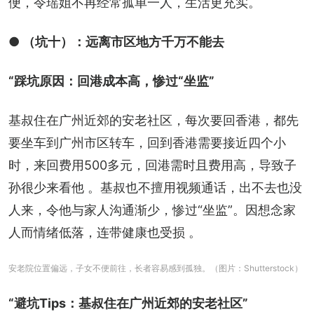
便，令瑶姐不再经常孤单一人，生活更充实。
● （坑十）：远离市区地方千万不能去
“踩坑原因：回港成本高，惨过“坐监”
基叔住在广州近郊的安老社区，每次要回香港，都先
要坐车到广州市区转车，回到香港需要接近四个小
时，来回费用500多元，回港需时且费用高，导致子
孙很少来看他 。基叔也不擅用视频通话，出不去也没
人来，令他与家人沟通渐少，惨过“坐监”。因想念家
人而情绪低落，连带健康也受损 。
安老院位置偏远，子女不便前往，长者容易感到孤独。（图片：Shutterstock）
“避坑Tips：基叔住在广州近郊的安老社区”