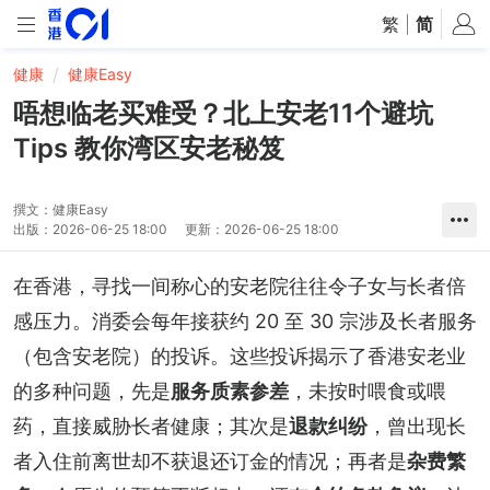
繁
|
简
健康
健康Easy
唔想临老买难受？北上安老11个避坑
Tips 教你湾区安老秘笈
撰文：
健康Easy
出版：
2026-06-25 18:00
更新：
2026-06-25 18:00
在香港，寻找一间称心的安老院往往令子女与长者倍
感压力。消委会每年接获约 20 至 30 宗涉及长者服务
（包含安老院）的投诉。这些投诉揭示了香港安老业
的多种问题，先是
服务质素参差
，未按时喂食或喂
药，直接威胁长者健康；其次是
退款纠纷
，曾出现长
者入住前离世却不获退还订金的情况；再者是
杂费繁