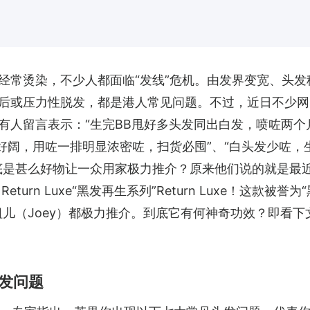
经常烫染，不少人都面临“发线”危机。由发界变宽、头发
后或压力性脱发，都是港人常见问题。不过，近日不少网
有人留言表示：“生完BB甩好多头发同出白发，喷咗两个
好阔，用咗一排明显浓密咗，扫货必囤”、“白头发少咗，
底是甚么好物让一众用家极力推介？原来他们说的就是最
rn Luxe“黑发再生系列”Return Luxe！这款被誉为“
儿（Joey）都极力推介。到底它有何神奇功效？即看下
发问题