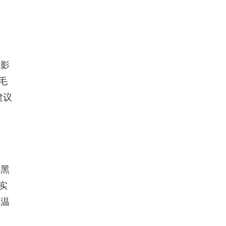
会影
毛
建议
比黑
实
高温