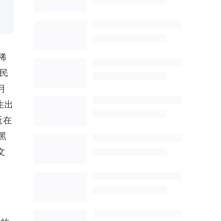
稀
民
月
生出
近在
黑
文