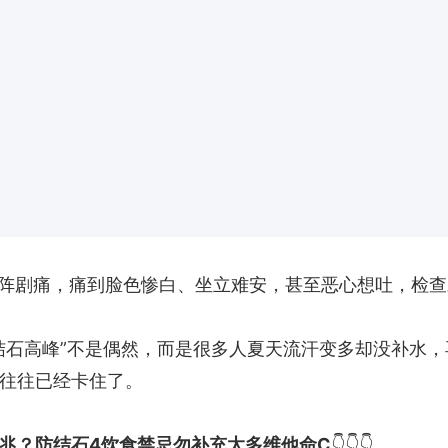
阵剧痛，痛到脸色惨白、坐立难安，甚至恶心想吐，检查
结石高峰”不是偶然，而是很多人夏天流汗变多却没补水
往往已经卡住了。
兆？防结石4饮食禁忌勿补充太多维他命C
👇👇👇