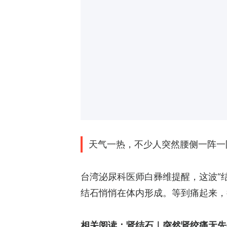
天气一热，不少人突然腰侧一阵一
台湾泌尿科医师白彞维提醒，这波“
结石悄悄在体内形成。等到痛起来，
相关阅读：
肾结石｜突然肾绞痛无先