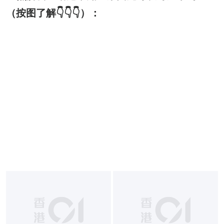
（按图了解👇👇👇）：