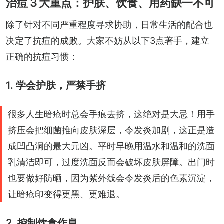
治痘３大重点：护肤、饮食、用药缺一不可
除了针对不同严重程度寻求协助，日常生活的配合也
决定了抗痘的成败。大家不妨从以下3点著手，建立
正确的抗痘习惯：
1. 学会护肤，严禁手挤
很多人生暗疮时总会手痕去挤，这绝对是大忌！用手
挤压会把细菌推向皮肤深层，令发炎加剧，这正是造
成凹凸洞的最大元凶。平时早晚用温水和温和的洗面
乳清洁即可，过度洗面反而会破坏皮肤屏障。出门时
也要做好防晒，因为紫外线会令发炎后的色素沉淀，
让暗疮印变得更黑、更难退。
2. 控制饮食作息