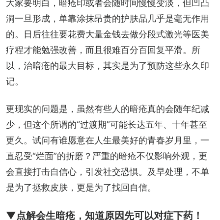
大家要明白，暗疮印或者会随时间慢慢变淡，但凹凸
洞一旦形成，单靠涂抹昂贵的护肤品几乎是毫无作用
的。日后往往要花费大量金钱去做分段式激光等医美
疗程才能勉强改善，而且很难百分百回复平滑。所
以，治暗疮的最大目标，其实是为了预防这些永久印
记。
更现实的问题是，虽然有些人的暗疮真的会随年纪减
少，但这个所谓的“过渡期”可能长达五年、十年甚至
更久。试问有谁愿意在人生最美好的青春岁月里，一
直忍受“烂面”的折磨？严重的暗疮不仅影响外观，更
会直接打击自信心，引发社交恐惧。及早处理，不单
是为了拯救皮肤，更是为了找回自信。
▼点解会生暗疮，知道原因先可以对症下药！