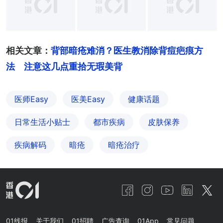
+
12
相关文章：
背部暗疮难消？医生教消除背痘疤痕方
法　注意这几点重拾无瑕美背
医师Easy
医美Easy
健康话题
日常生活小贴士
都市疾病
皮肤保养
疾病解码
暗疮
暗疮治疗
01线报
关于我们
01招聘
广告查询
01App
常见问题