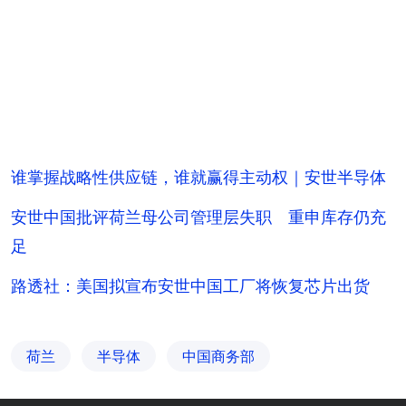
谁掌握战略性供应链，谁就赢得主动权｜安世半导体
安世中国批评荷兰母公司管理层失职 重申库存仍充
足
路透社：美国拟宣布安世中国工厂将恢复芯片出货
荷兰
半导体
中国商务部