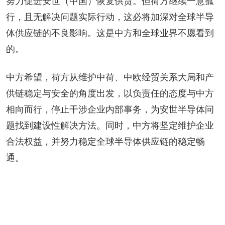
努力促进安世（中国）恢复供货。但荷方继续一意孤
行，且无解决问题实际行动，这必将加深对全球半导
体供应链的不良影响。这是中方和全球业界不愿看到
的。
中方希望，荷方从维护中荷、中欧经贸关系大局和产
供链稳定与安全的角度出发，以负责任的态度与中方
相向而行，停止干涉企业内部事务，为安世半导体问
题找到建设性解决方法。同时，中方将坚定维护企业
合法权益，并努力稳定全球半导体供应链的稳定畅
通。