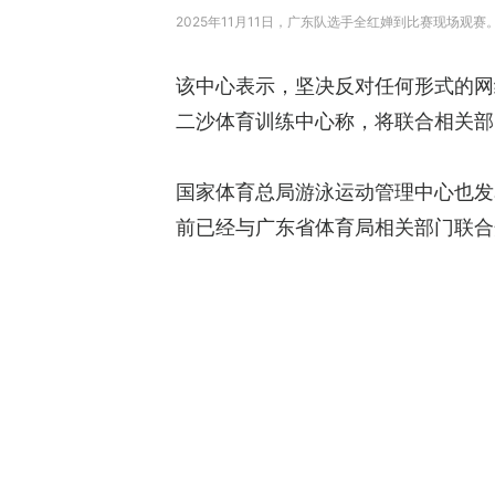
2025年11月11日，广东队选手全红婵到比赛现场观赛
该中心表示，坚决反对任何形式的网
二沙体育训练中心称，将联合相关部
国家体育总局游泳运动管理中心也发
前已经与广东省体育局相关部门联合