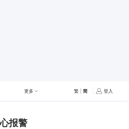
更多
繁
|
简
登入
心报警