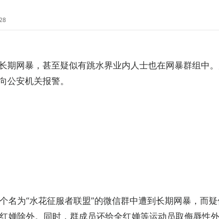
28
长期网暴，甚至疑似有跳水界业内人士也在网暴群组中。
向公安机关报警。
个名为“水花征服者联盟”的微信群中遭到长期网暴，而
红婵除外。同时，群成员还给全红婵等运动员取侮辱性