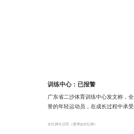
训练中心：已报警
广东省二沙体育训练中心发文称，全
誉的年轻运动员，在成长过程中承受
全红婵生活照（微博@全红婵）