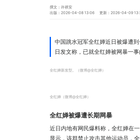
撰文：
许祺安
出版：
2026-04-08 13:06
更新：
2026-04-09 13:
中国跳水冠军全红婵近日被爆遭到
日发文称，已就全红婵被网暴一事
全红婵新发型。（微博@全红婵）
全红婵（微博@全红婵）
全红婵被爆遭长期网暴
近日内地有网民爆料称，全红婵在一
显示，该群禁止攻击其他运动员，全