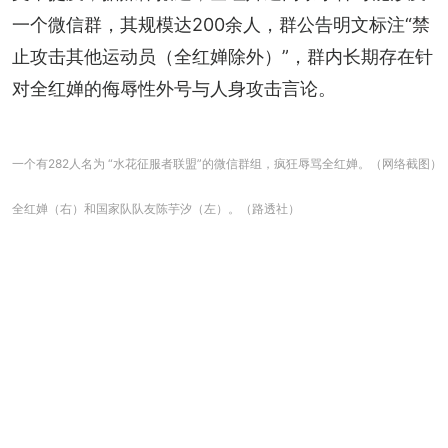
一个微信群，其规模达200余人，群公告明文标注“禁
止攻击其他运动员（全红婵除外）”，群内长期存在针
对全红婵的侮辱性外号与人身攻击言论。
一个有282人名为 “水花征服者联盟”的微信群组，疯狂辱骂全红婵。（网络截图）
全红婵（右）和国家队队友陈芋汐（左）。（路透社）