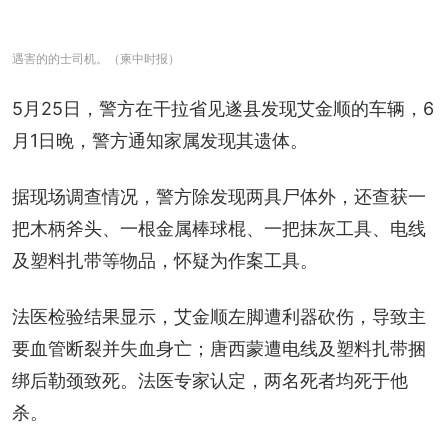
遇害的的士司机。（柬中时报）
5月25日，警方在干拉省见遂县发现艾金顺的车辆，6
月1日晚，警方通知家属发现其遗体。
据现场调查情况，警方除发现两具尸体外，还查获一
把木柄斧头、一根金属棒球棍、一把抹灰工具、电线
及塑料扎带等物品，怀疑为作案工具。
法医检验结果显示，艾金顺左脚遭利器砍伤，导致主
要血管断裂并失血身亡；唐西蒙遭电线及塑料扎带捆
绑后勒颈致死。法医专家认定，两名死者均死于他
杀。