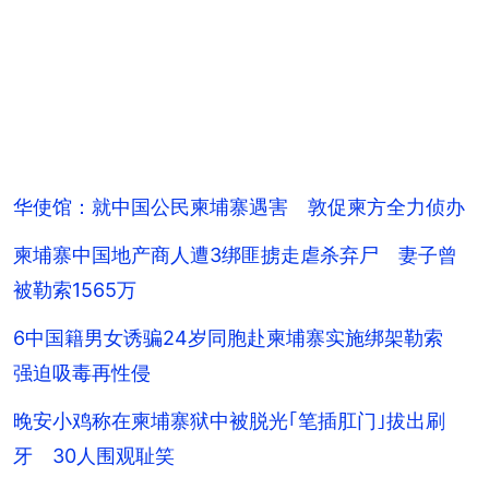
华使馆：就中国公民柬埔寨遇害 敦促柬方全力侦办
柬埔寨中国地产商人遭3绑匪掳走虐杀弃尸 妻子曾
被勒索1565万
6中国籍男女诱骗24岁同胞赴柬埔寨实施绑架勒索
强迫吸毒再性侵
晚安小鸡称在柬埔寨狱中被脱光｢笔插肛门｣拔出刷
牙 30人围观耻笑