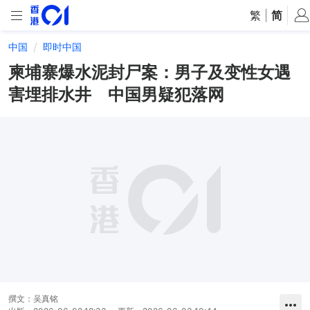
繁
|
简
中国
即时中国
柬埔寨爆水泥封尸案：男子及变性女遇
害埋排水井 中国男疑犯落网
撰文：
吴真铭