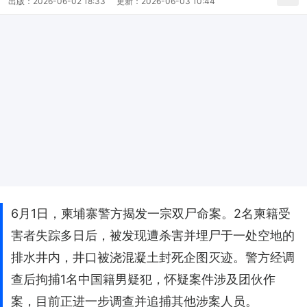
出版：
2026-06-02 18:33
更新：
2026-06-03 10:44
6月1日，柬埔寨警方揭发一宗双尸命案。2名柬籍受
害者失踪多日后，被发现遭杀害并埋尸于一处空地的
排水井内，井口被浇混凝土封死企图灭迹。警方经调
查后拘捕1名中国籍男疑犯，怀疑案件涉及团伙作
案，目前正进一步调查并追捕其他涉案人员。