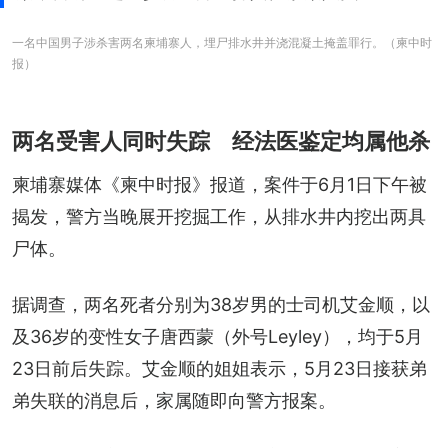
一名中国男子涉杀害两名柬埔寨人，埋尸排水井并浇混凝土掩盖罪行。（柬中时
报）
两名受害人同时失踪 经法医鉴定均属他杀
柬埔寨媒体《柬中时报》报道，案件于6月1日下午被
揭发，警方当晚展开挖掘工作，从排水井内挖出两具
尸体。
据调查，两名死者分别为38岁男的士司机艾金顺，以
及36岁的变性女子唐西蒙（外号Leyley），均于5月
23日前后失踪。艾金顺的姐姐表示，5月23日接获弟
弟失联的消息后，家属随即向警方报案。