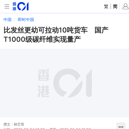
繁
|
简
中国
即时中国
比发丝更幼可拉动10吨货车 国产
T1000级碳纤维实现量产
撰文：
林芷莹