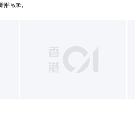
删帖致歉。