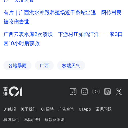
有片｜广西洪水冲毁养殖场近千条蛇出逃 网传村民
被咬伤去世
广西云表水库2次溃坝 下游村庄如陷汪洋 一家3口
困10小时后获救
各地暴雨
广西
极端天气
01线报
关于我们
01招聘
广告查询
01App
常见问题
联络我们
私隐声明
条款及细则