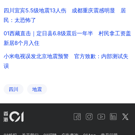
四川宜宾5.5级地震13人伤 成都重庆震感明显 居
民：太恐怖了
01西藏直击｜定日县6.8级震后一年半 村民拿工资盖
新居8个月入住
小米电视误发北京地震预警 官方致歉：内部测试失
误
四川
地震