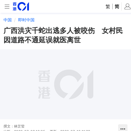
繁
|
简
中国
即时中国
广西洪灾千蛇出逃多人被咬伤 女村民
因道路不通延误就医离世
撰文：
林芷莹