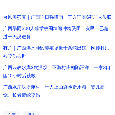
台风美莎克｜广西连日强降雨 官方证实6死11人失联
广西暴雨300人躲学校围墙遭冲垮受困 灾民：已超
过一天没进食
有片｜广西洪水冲毁养殖场近千条蛇出逃 网传村民
被咬伤去世
广西云表水库2次溃坝 下游村庄如陷汪洋 一家3口
困10小时后获救
广西水库决堤淹村 千人上山避险断水粮 婴儿高
烧、长者遭蛇咬伤
广西
洪灾