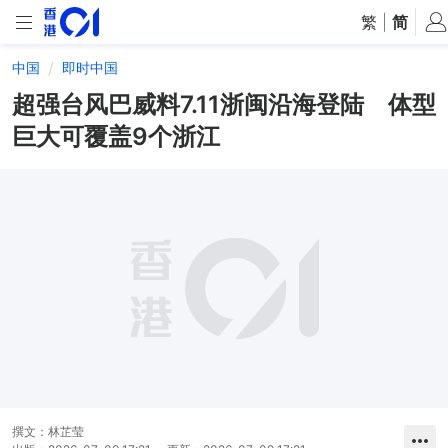
繁
|
简
中国
即时中国
超强台风巴威料7.11浙闽沿海登陆 体型
巨大可覆盖9个浙江
撰文：
林芷莹