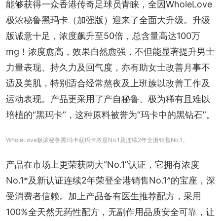
能够获得一众香港传奇足球员青睐，全因WholeLove
极浓秘鲁黑玛卡（加强版）迎来了全面大升级。升级
版诚意十足，浓度飙升至50倍，总含量高达100万
mg！浓度愈高，效果自然愈强，不但能显著提升男士
力量表现、持久力及回气度，亦有助女士改善月事不
适及美肌，特别适合经常熬夜及上班族以改善工作及
运动表现。产品更采用了产自秘鲁、极为稀有且难以
培植的“黑玛卡”，这种原料被誉为“玛卡中的黑钻石”。
WholeLove极浓秘鲁黑玛卡获玛卡浓度No.1及连续2年全港销售No.1。
产品在市场上更荣获两大“No.1”认证，它拥有浓度
No.1*及新认证连续2年荣登全港销售No.1^的宝座，深
受消费者信赖。加上产品备有医生推荐配方，采用
100%全天然无药性配方，无副作用品质安全可靠，让