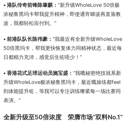
• 港队传奇前锋陈肇麒：
“新升级WholeLove 50倍极
浓秘鲁黑玛卡帮我提升精神，即使通宵睇波再直落教
波，我都轻松应付到。”
• 前港队队长陈伟豪：
“我最近有全新升级WholeLove 
50倍黑玛卡，帮我更快恢复体力同精神状态，最近每
日都精力充沛，感觉后生咗唔少！”
• 香港花式足球运动员施宝盛：
“我嘅秘密绝技就系新
升级WholeLove极浓秘鲁黑玛卡，最近嘅操练都feel
到体能提升咗，等我可以专注训练嚟紧每一场比赛同
表演。”
全新升级至50倍浓度 荣膺市场“双料No.1”