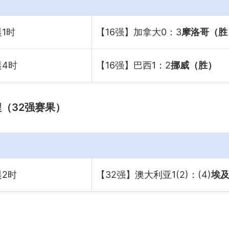
1时
【16强】加拿大0：3
摩洛哥（胜
晨4时
【16强】巴西1：2
挪威（胜）
程（32强赛果）
晨2时
【32强】澳大利亚1(2)：(4)
埃及