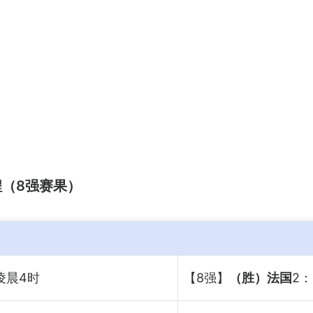
赛程（8强赛果）
凌晨4时
【8强】
（胜）法国
2