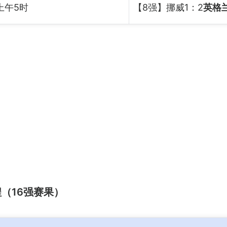
上午5时
【8强】挪威1：2
英格
程（16强赛果）