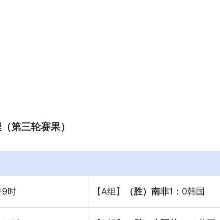
赛程（第三轮赛果）
午9时
【A组】
（胜）南非
1：0韩国