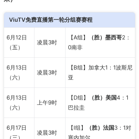
ViuTV免费直播第一轮分组赛赛程
6月12日
【A组】
（胜）墨西哥
2：
凌晨3时
（五）
0南非
6月13日
【B组】加拿大1：1波斯尼
凌晨3时
（六）
亚
6月13日
【D组】
（胜）美国
4：1
上午9时
（六）
巴拉圭
6月17日
【I组】
（胜）法国
3：1对
凌晨3时
（三）
塞内加尔