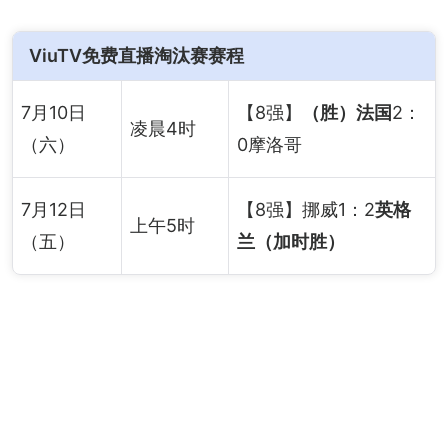
ViuTV免费直播淘汰赛赛程
7月10日
【8强】
（胜）法国
2：
凌晨4时
（六）
0摩洛哥
7月12日
【8强】挪威1：2
英格
上午5时
（五）
兰（加时胜）