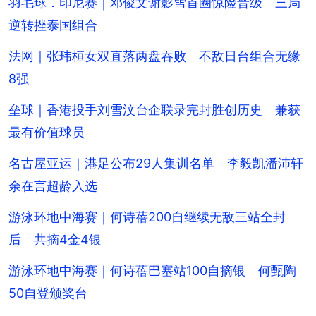
羽毛球．印尼赛｜邓俊文谢影雪首圈惊险晋级 三局
逆转挫泰国组合
法网｜张玮桓女双直落两盘吞败 不敌日台组合无缘
8强
垒球｜香港投手刘雪汶台企联录完封胜创历史 兼获
最有价值球员
名古屋亚运｜港足公布29人集训名单 李毅凯潘沛轩
余在言超龄入选
游泳环地中海赛｜何诗蓓200自继续无敌三站全封
后 共摘4金4银
游泳环地中海赛｜何诗蓓巴塞站100自摘银 何甄陶
50自登颁奖台