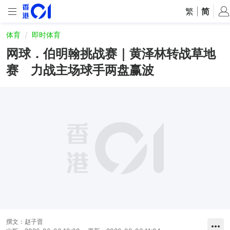
繁
|
简
体育
即时体育
网球．伯明翰挑战赛｜黄泽林转战草地
赛 力战主场球手两盘赢波
撰文：
赵子晋