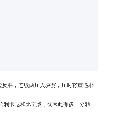
险反胜，连续两届入决赛，届时将重遇耶
、哈利卡尼和比宁咸，或因此有多一分动