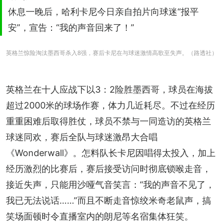
休息一晚后，哈利卡尼今日亲自拍片向球迷“报平
安”，宣告：“我的声音回来了！”
英格兰惊险淘汰墨西哥杀入8强，赛后卡尼在与球迷激情高歌至失声。（路透社）
英格兰在十人应战下以3：2险胜墨西哥，球员在海拔
超过2000米的球场作赛，体力几近耗尽。不过在经历
重重困难后取得胜仗，球员不禁与一同造访的英格兰
球迷同欢，赛后全队与球迷激昂大合唱
《Wonderwall》。怎料队长卡尼因唱得太投入，加上
经历激烈的比赛后，赛后接受访问时彻底锁喉走音，
接近失声，只能用沙哑气音笑言：“我的声音不见了，
我已无法说话……”而且不断走音惊绞米奇老鼠声，搞
笑场面顿时令直播室内的朗尼等名宿集体狂笑。