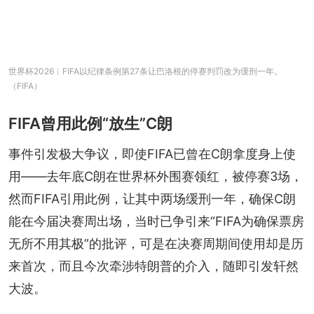
世界杯2026︱FIFA以纪律条例第27条让巴洛根的停赛判罚改为缓刑一年。
（FIFA）
FIFA曾用此例“放生”C朗
事件引发极大争议，即使FIFA已曾在C朗拿度身上使
用——去年底C朗在世界杯外围赛领红，被停赛3场，
然而FIFA引用此例，让其中两场缓刑一年，确保C朗
能在今届决赛周出场，当时已争引来“FIFA为确保票房
无所不用其极”的批评，可是在决赛周期间使用却是历
来首次，而且今次牵涉特朗普的介入，随即引发轩然
大波。