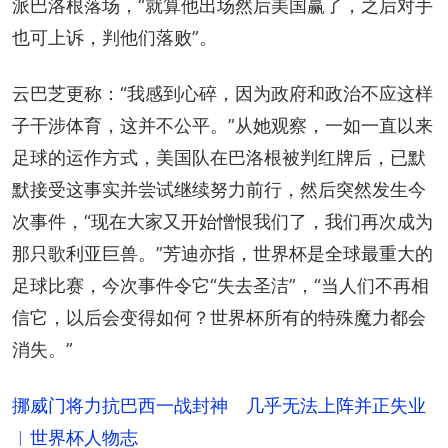
派巴洛根落场，“就算他出场然后美国赢了，之后对手
也可上诉，判他们落败”。
云巴芝更称：“我感到心碎，因为政府和政治不应这样
子干涉体育，这并不公平。”从她观察，一如一直以来
足球的运作方式，美国队在巴洛根被判红牌后，已默
默接受这事实并尝试继续努力前行，然后突然发生今
次事件，“现在大家又开始憎恨我们了，我们再次成为
那只歌利亚巨兽。”芳迪亦指，世界杯是全球最重大的
足球比赛，今次事件令它“失去圣洁”，“当人们不再相
信它，以后会变得如何？世界杯所有的特殊魔力都会
消失。”
挪威门将力抗巴西一战封神 几乎无法上阵并正失业
︱世界杯人物志