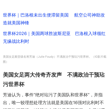
世界杯｜巴洛根未出生便滞留美国 航空公司神助攻
造就美国神锋
世界杯2026｜美国两球胜波斯尼亚 巴洛根入球领红
无缘战比利时
美国女足殿堂级名将芳迪（Julie Foudy）不满政治干预玷污世界杯。（IG影片截
图）
美国女足两大传奇齐发声 不满政治干预玷
污世界杯
芳迪认为，事件“绝对玷污了美国队和世界杯”，并指
出，唯一较理想处理方法就是美国在16强对比利时不