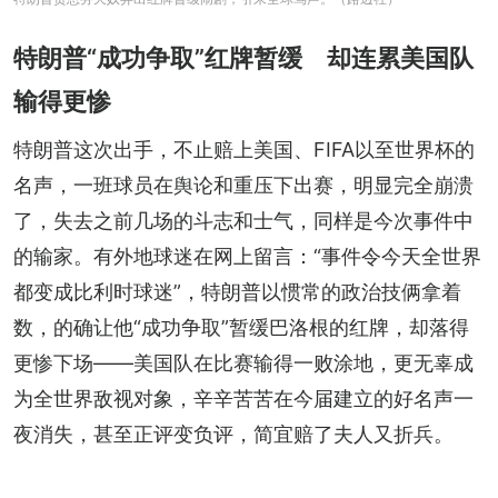
特朗普“成功争取”红牌暂缓 却连累美国队
输得更惨
特朗普这次出手，不止赔上美国、FIFA以至世界杯的
名声，一班球员在舆论和重压下出赛，明显完全崩溃
了，失去之前几场的斗志和士气，同样是今次事件中
的输家。有外地球迷在网上留言：“事件令今天全世界
都变成比利时球迷”，特朗普以惯常的政治技俩拿着
数，的确让他“成功争取”暂缓巴洛根的红牌，却落得
更惨下场——美国队在比赛输得一败涂地，更无辜成
为全世界敌视对象，辛辛苦苦在今届建立的好名声一
夜消失，甚至正评变负评，简宜赔了夫人又折兵。