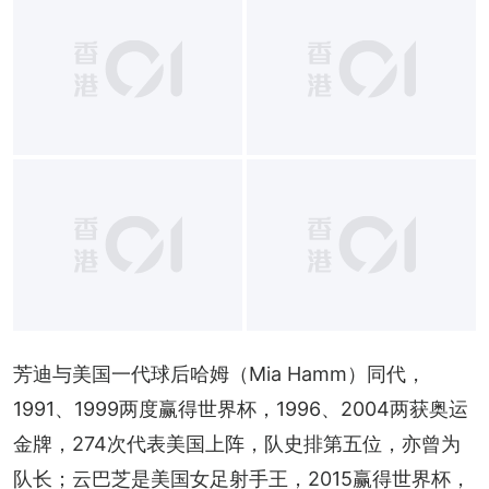
芳迪与美国一代球后哈姆（Mia Hamm）同代，
1991、1999两度赢得世界杯，1996、2004两获奥运
金牌，274次代表美国上阵，队史排第五位，亦曾为
队长；云巴芝是美国女足射手王，2015赢得世界杯，