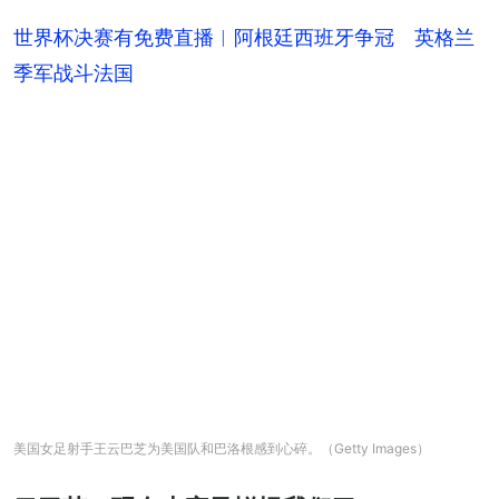
世界杯决赛有免费直播︱阿根廷西班牙争冠 英格兰
季军战斗法国
美国女足射手王云巴芝为美国队和巴洛根感到心碎。（Getty Images）