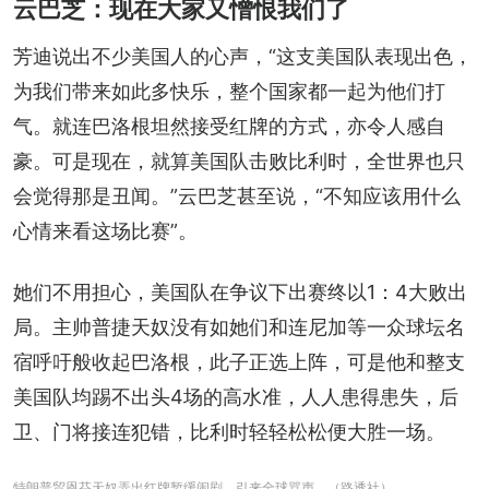
云巴芝：现在大家又憎恨我们了
芳迪说出不少美国人的心声，“这支美国队表现出色，
为我们带来如此多快乐，整个国家都一起为他们打
气。就连巴洛根坦然接受红牌的方式，亦令人感自
豪。可是现在，就算美国队击败比利时，全世界也只
会觉得那是丑闻。”云巴芝甚至说，“不知应该用什么
心情来看这场比赛”。
她们不用担心，美国队在争议下出赛终以1：4大败出
局。主帅普捷天奴没有如她们和连尼加等一众球坛名
宿呼吁般收起巴洛根，此子正选上阵，可是他和整支
美国队均踢不出头4场的高水准，人人患得患失，后
卫、门将接连犯错，比利时轻轻松松便大胜一场。
特朗普贸恩芬天奴弄出红牌暂缓闹剧，引来全球骂声。（路透社）