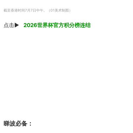
截至香港时间7月7日中午。（01美术制图）
点击▶️ 
2026世界杯官方积分榜连结
睇波必备：